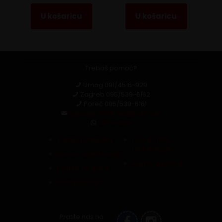
U košaricu
U košaricu
Trebaš pomoć?
Umag
091/4516-929
Zagreb
095/539-6162
Poreč
095/539-6161
capsula.croatia@gmail.com
Whatsapp
Zaštita podataka
Povrat robe i
reklamacija
Pravila i uvjeti kupnje
Raskid ugovora
Politika kolačića
Pristupačnost
Pratite nas na