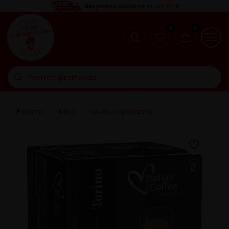
Besplatna dostava
iznad 65 €
0
0
Početna
>
Kava
>
Kava u kapsulama