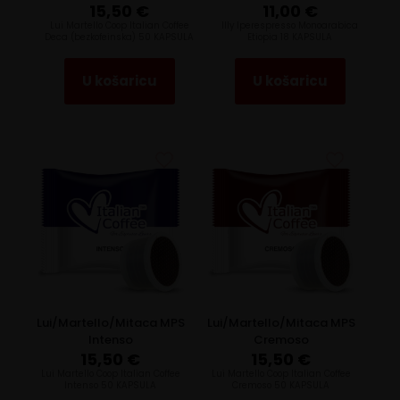
15,50
€
11,00
€
Lui Martello Coop Italian Coffee
llly Iperespresso Monoarabica
Deca (bezkofeinska) 50 KAPSULA
Etiopia 18 KAPSULA
U košaricu
U košaricu
Lui/Martello/Mitaca MPS
Lui/Martello/Mitaca MPS
Intenso
Cremoso
15,50
€
15,50
€
Lui Martello Coop Italian Coffee
Lui Martello Coop Italian Coffee
Intenso 50 KAPSULA
Cremoso 50 KAPSULA