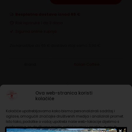
Modo
Mio
Torino
Besplatna dostava iznad 65 €
Italian
Rok isporuke 1 do 3 dana
Coffee
količina
Sigurna online kupnja
Za narudžbe do 65 € dostava stoji samo 3,90 €.
Brand:
Italian Coffee
Opis
Ova web-stranica koristi
kolačiće
Dodatne informacije
Kolačiće upotrebljavamo kako bismo personalizirali sadržaj i
Intenzivna i puna okusa čokolade, idealna ujutro i
oglase, omogućili značajke društvenih medija i analizirali promet.
nakon ručka, svakako izvrsna kava u Lavazza A
Isto tako, podatke o vašoj upotrebi naše web-lokacije dijelimo s
Modo Mio kompatibilnim kapsulama
partnerima za društvene mreže, oglašavanje i analizu, a oni ih
mogu kombinirati s drugim podacima koje ste im pružili ili koje su