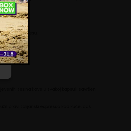
ili
e
janskom espressu.
jevenih, težina kave u svakoj kapsuli, savršen
ili pravi talijanski espresso kod kuće, baš