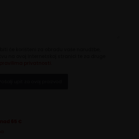
biti će korišteni za obradu vaše narudžbe,
u na ovoj internetskoj stranici te za druge
pravilima privatnosti.
znad 65 €
na