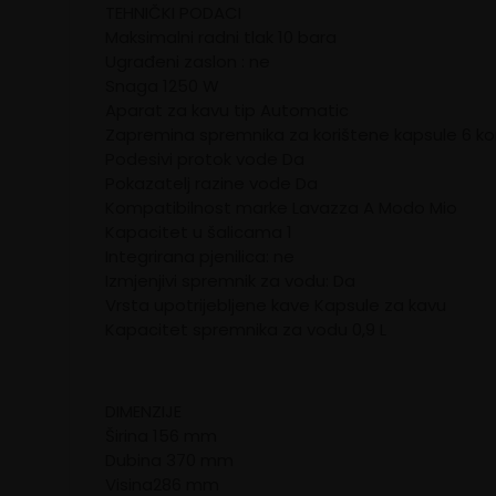
TEHNIČKI PODACI
Maksimalni radni tlak 10 bara
Ugrađeni zaslon : ne
Snaga 1250 W
Aparat za kavu tip Automatic
Zapremina spremnika za korištene kapsule 6 k
Podesivi protok vode Da
Pokazatelj razine vode Da
Kompatibilnost marke Lavazza A Modo Mio
Kapacitet u šalicama 1
Integrirana pjenilica: ne
Izmjenjivi spremnik za vodu: Da
Vrsta upotrijebljene kave Kapsule za kavu
Kapacitet spremnika za vodu 0,9 L
DIMENZIJE
Širina 156 mm
Dubina 370 mm
Visina286 mm