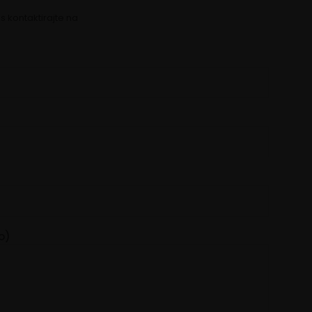
as kontaktirajte na
o)