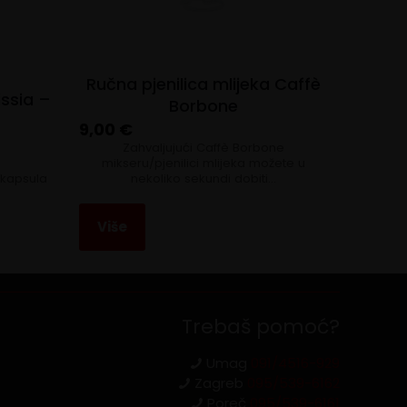
Ručna pjenilica mlijeka Caffè
issia –
Borbone
9,00
€
Zahvaljujući Caffè Borbone
mikseru/pjenilici mlijeka možete u
 kapsula
nekoliko sekundi dobiti…
Više
Trebaš pomoć?
Umag
091/4516-929
Zagreb
095/539-6162
Poreč
095/539-6161