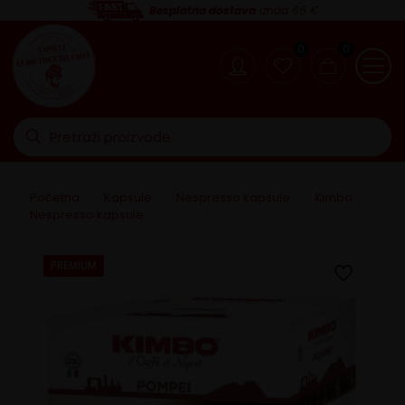
Besplatna dostava
iznad 65 €
0
0
Početna
>
Kapsule
>
Nespresso kapsule
>
Kimbo
Nespresso kapsule
PREMIUM