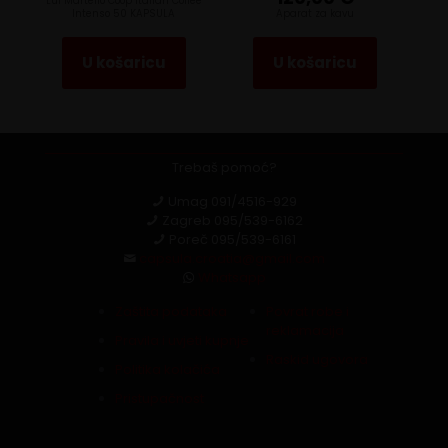
Lui Martello Coop Italian Coffee
Intenso 50 KAPSULA
Aparat za kavu
U košaricu
U košaricu
Trebaš pomoć?
Umag
091/4516-929
Zagreb
095/539-6162
Poreč
095/539-6161
capsula.croatia@gmail.com
Whatsapp
Zaštita podataka
Povrat robe i
reklamacija
Pravila i uvjeti kupnje
Raskid ugovora
Politika kolačića
Pristupačnost