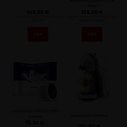
Nespresso Essenza Mini
Grey
149,00
€
125,00
€
Illy Iperespresso Y3.3 aparat na
Aparat za kavu,10 kompatibilnih
kapsule
Nespresso kapsula
Više
Više
Lui/Martello/Mitaca MPS
Dolce Gusto Mini Me
Intenso
15,50
€
120,00
€