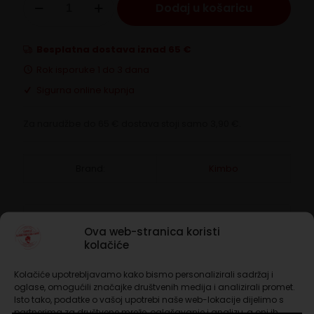
Dodaj u košaricu
Nespresso
Pompei
100
količina
Besplatna dostava iznad 65 €
Rok isporuke 1 do 3 dana
Sigurna online kupnja
Za narudžbe do 65 € dostava stoji samo 3,90 €.
Brand:
Kimbo
Opis
Ova web-stranica koristi
kolačiće
Dodatne informacije
Kolačiće upotrebljavamo kako bismo personalizirali sadržaj i
oglase, omogućili značajke društvenih medija i analizirali promet.
Bezvremenska kvaliteta Kimbo kave u snažnoj i
Isto tako, podatke o vašoj upotrebi naše web-lokacije dijelimo s
odlučnoj mješavini. Eksplozija jedinstvenog i
partnerima za društvene mreže, oglašavanje i analizu, a oni ih