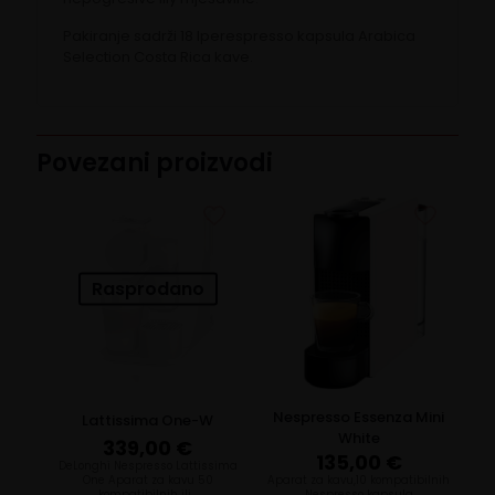
Pakiranje sadrži 18 Iperespresso kapsula Arabica
Selection Costa Rica kave.
Povezani proizvodi
Rasprodano
Nespresso Essenza Mini
Lattissima One-W
White
339,00
€
135,00
€
DeLonghi Nespresso Lattissima
One Aparat za kavu 50
Aparat za kavu,10 kompatibilnih
kompatibilnih ili…
Nespresso kapsula