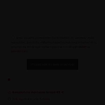
Vaši osobni podaci biti će korišteni za obradu vaše
narudžbe, podršku vašemu iskustvu na ovoj internetskoj
stranici te za druge svrhe opisane u našoj
pravilima
privatnosti.
Nema na zalihi
Besplatna dostava iznad 65 €
Rok isporuke 1 do 3 dana