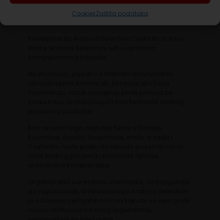
Nova illy Arabica Selection Costa Rica kava nudi
slatku Arabicu s karakterističnim notama meda i
Cookies
Zaštita podataka
vanilije, uz citruse, natruhe karamele i suhog voća.
Posebnost illy Arabica Selection Costa Rica, kao i
svake Arabice Selection, leži u njezinom
zemljopisnom podrijetlu.
Illy stručnjaci, zajedno s internim istraživačkim
laboratorijima AromaLab, SensoryLab i Food
ScienceLab, razvili su najbolji profil prženja za
svaku kavu, pročišćavajući savršeni izraz svakog
pojedinog područja.
Kao rezultat toga, najbolje žetve iz Etiopije,
Kolumbije, Brazila, Guatemale, Indije, a sada i
Costarike, nude priliku da iskusite poseban okus i
miris svakog porijekla i proslavite njihove
jedinstvene karakteristike.
Organizirana u krešendu intenziteta, od najnježnije
do najrobusnije, ambalaža linije Arabica Selection
je u bojama zemljanih tonova kako bi se njen profil
okusa razlikovao od onog legendarne,
nepogrešive illy mješavine.