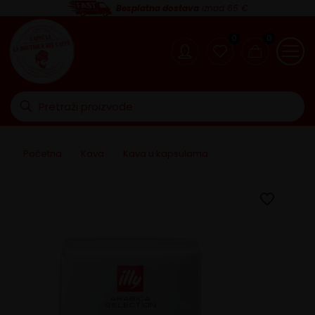
Besplatna dostava
iznad 65 €
0
0
Početna
>
Kava
>
Kava u kapsulama