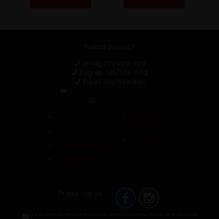
Trebaš pomoć?
Umag
091/4516-929
Zagreb
095/539-6162
Poreč
095/539-6161
capsula.croatia@gmail.com
Whatsapp
Zaštita podataka
Povrat robe i
reklamacija
Pravila i uvjeti kupnje
Raskid ugovora
Politika kolačića
Pristupačnost
Pratite nas na