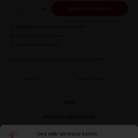
Dolce
Dodaj u košaricu
Gusto
Italian
Coffee
Đumbir
Besplatna dostava iznad 65 €
i
Rok isporuke 1 do 3 dana
limun
količina
Sigurna online kupnja
Za narudžbe do 65 € dostava stoji samo 3,90 €.
Brand:
Italian Coffee
Opis
Dodatne informacije
Biljni čaj od đumbira i limuna bez šećera – Dolce
Ova web-stranica koristi
Gusto kompatibilne kapsule