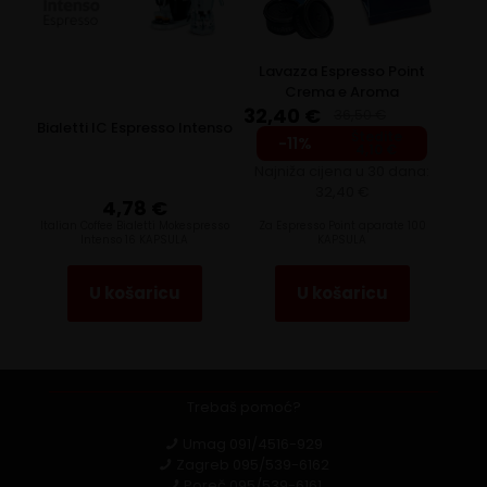
Lavazza Espresso Point
Crema e Aroma
32,40
€
36,50
€
Bialetti IC Espresso Intenso
Štedite
Original
Current
-11%
4,10
€
price
price
Najniža cijena u 30 dana:
was:
is:
32,40
€
36,50 €.
32,40 €.
4,78
€
Italian Coffee Bialetti Mokespresso
Za Espresso Point aparate 100
Intenso 16 KAPSULA
KAPSULA
U košaricu
U košaricu
Trebaš pomoć?
Umag
091/4516-929
Zagreb
095/539-6162
Poreč
095/539-6161