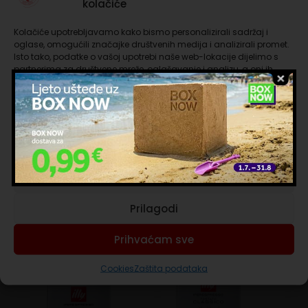
kolačiće
Kapsule su kompatibilne sa svim Nescafè ® Dolce
Gusto ® aparatima za kavu.
Kolačiće upotrebljavamo kako bismo personalizirali sadržaj i
Pakiranje od 16 kapsula za pripremu 16 šalica.
oglase, omogućili značajke društvenih medija i analizirali promet.
Isto tako, podatke o vašoj upotrebi naše web-lokacije dijelimo s
Sastojci:
partnerima za društvene mreže, oglašavanje i analizu, a oni ih
mogu kombinirati s drugim podacima koje ste im pružili ili koje su
Đumbir (40%), limunska trava, korijen , pepermint,
prikupili dok ste upotrebljavali njihove usluge. Nastavkom
crni papar, bijeli hibiskus, kora limuna (1%), arome,
korištenja naših internetskih stranica vi prihvaćate našu upotrebu
regulator kiselosti: limunska kiselina. Sadrži sladić.
kolačića.
Izbjegavajte pretjeranu konzumaciju u slučaju
hipertenzije. Može sadržavati tragove mlijeka i
Upravljanje uslugama
derivata
Prihvaćam nužne
Prilagodi
Povezani proizvodi
Prihvaćam sve
Cookies
Zaštita podataka