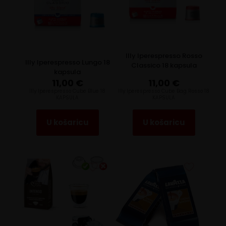
Illy Iperespresso Rosso
Illy Iperespresso Lungo 18
Classico 18 kapsula
kapsula
11,00
€
11,00
€
Illy Iperespresso Cube Blue 18
Illy Iperespresso Cube Bag Rosso 18
KAPSULA
KAPSULA
U košaricu
U košaricu