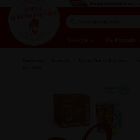
Besplatna dostava
iz
Akcije
Kapsule
Početna
>
Kapsule
>
Dolce Gusto kapsule
>
I
kapsule