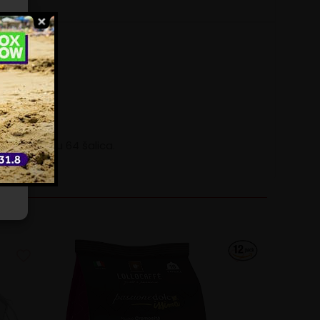
ili
e
za pripremu 64 šalica.