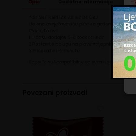
Opis
Dodatne informacije
INSTANT NAPITAK ZA LEDENI ČAJ
Kol
Ukusno osvježavajuće piće za gašenje žeđi, izvr
zna
upo
Okušajte ovo:
ogl
1 U čašu dodajte 5-6 kockica leda
im 
2 Postavite polugu na plavu naljepnicu i na razin
kor
3 Pričekajte 1-2 minute
Up
Kapsule su kompatibilne sa svim Nescafé® Dolce 
Povezani proizvodi