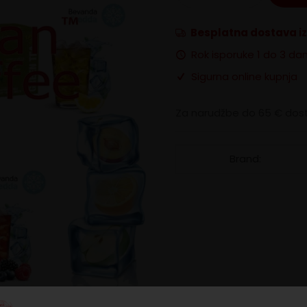
Italian
Coffee
Besplatna dostava i
Ice
Mix
Rok isporuke 1 do 3 da
količina
Sigurna online kupnja
Za narudžbe do 65 € dost
Brand: