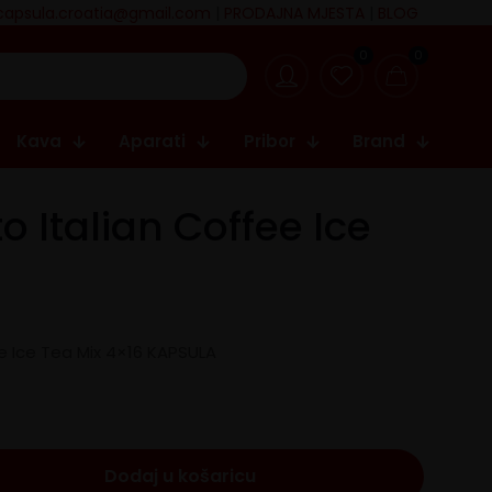
capsula.croatia@gmail.com
|
PRODAJNA MJESTA
|
BLOG
0
0
Kava
Aparati
Pribor
Brand
o Italian Coffee Ice
e Ice Tea Mix 4×16 KAPSULA
Dodaj u košaricu