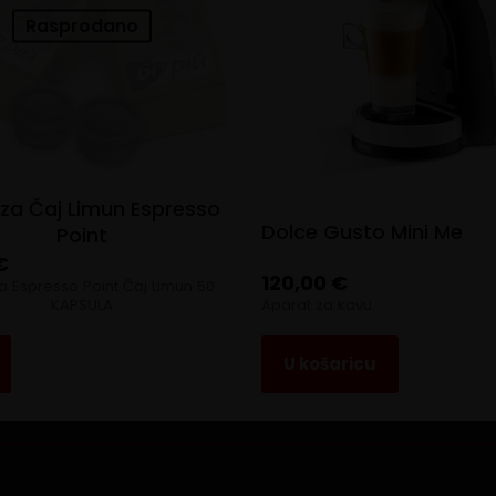
Rasprodano
za Čaj Limun Espresso
Dolce Gusto Mini Me
Point
€
120,00
€
a Espresso Point Čaj Limun 50
KAPSULA
Aparat za kavu
U košaricu