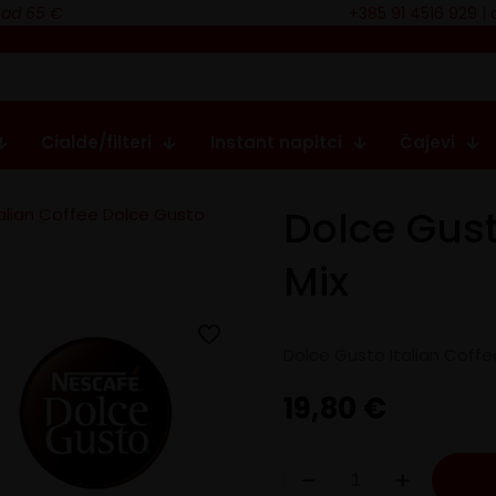
nad 65 €
+385 91 4516 929
|
Cialde/filteri
Instant napitci
Čajevi
Dolce Gust
talian Coffee Dolce Gusto
Mix
Dolce Gusto Italian Coffe
19,80
€
Dolce
Gusto