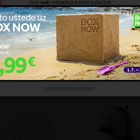
Ova web-stranica koristi kolačiće
ačiće upotrebljavamo kako bismo personalizirali sadržaj i oglase, omoguć
sno za pijuckanje u vrućim ljetnim danima.
čajke društvenih medija i analizirali promet. Isto tako, podatke o vašoj
trebi naše web-lokacije dijelimo s partnerima za društvene mreže,
ašavanje i analizu, a oni ih mogu kombinirati s drugim podacima koje st
pružili ili koje su prikupili dok ste upotrebljavali njihove usluge. Nastavkom
u 6 i dozirajte 220 ml
ištenja naših internetskih stranica vi prihvaćate našu upotrebu kolačića.
ravljanje uslugama
Gusto® * aparatima za kavu. Četiri pakiranja od 16 kapsula 
Prihvaćam nužne
Prilagodi
Prihvaćam sve
Cookies
Zaštita podataka