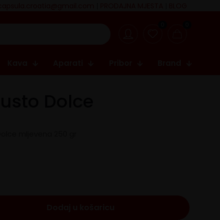
capsula.croatia@gmail.com
|
PRODAJNA MJESTA
|
BLOG
0
0
Kava
Aparati
Pribor
Brand
usto Dolce
olce mljevena 250 gr
Dodaj u košaricu