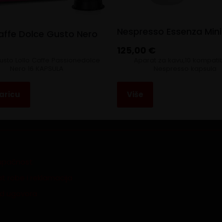
Nespresso Essenza Mini
Caffe Dolce Gusto Nero
125,00
€
usto Lollo Caffe Passionedolce
Aparat za kavu,10 kompatib
Nero 16 KAPSULA
Nespresso kapsula
aricu
Više
tupačnost
t robe i reklamacija
id ugovora