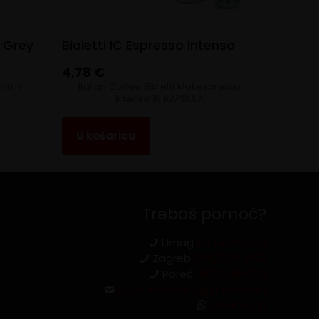
 Grey
Bialetti IC Espresso Intenso
4,78
€
ilnih
Italian Coffee Bialetti Mokespresso
Intenso 16 KAPSULA
U košaricu
Trebaš pomoć?
Umag
091/4516-929
Zagreb
095/539-6162
Poreč
095/539-6161
capsula.croatia@gmail.com
Whatsapp