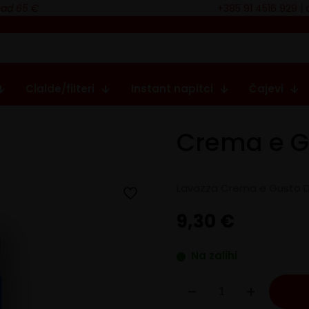
nad 65 €
+385 91 4516 929
|
Cialde/filteri
Instant napitci
Čajevi
Crema e G
Lavazza Crema e Gusto D
9,30
€
Na zalihi
Crema
e