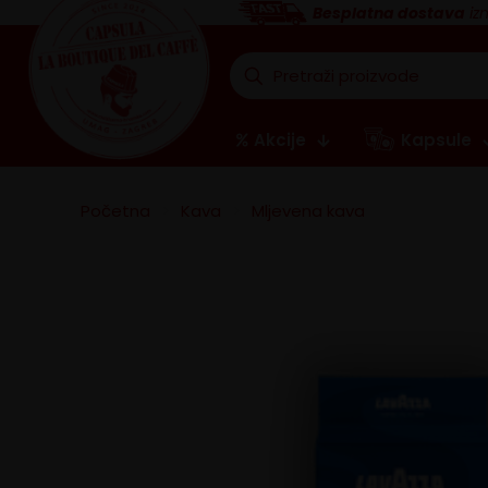
Besplatna dostava
iz
Akcije
Kapsule
Početna
>
Kava
>
Mljevena kava