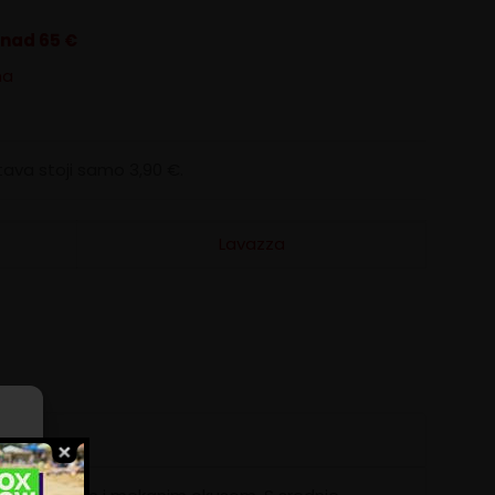
znad 65 €
na
ava stoji samo 3,90 €.
Lavazza
ili