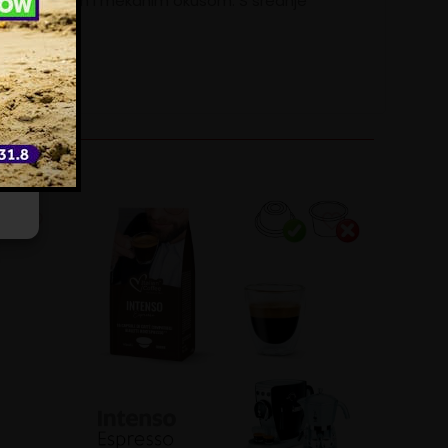
 baršunastim i mekanim okusom. S srednje
e