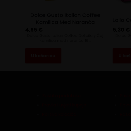
Dolce Gusto Italian Coffee
Lollo 
Kamilica Med Naranča
4,95
€
5,30
€
Dolce Gusto Italian Coffee Delicitaly Čaj
Dolce G
kamilica med naranča 16…
U košaricu
U koš
Zaštita podataka
Pris
Pravila i uvjeti kupnje
Povra
Politika kolačića
Rask