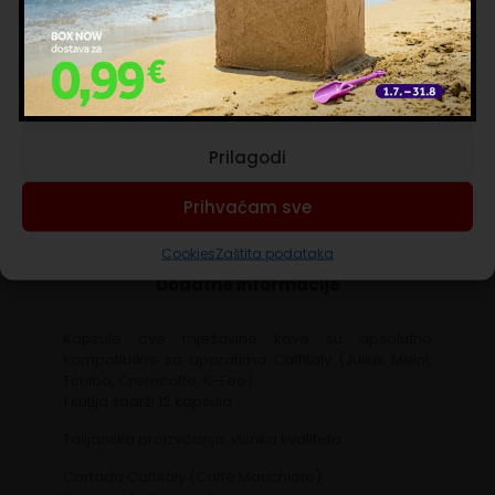
kolačića.
Sigurna online kupnja
Upravljanje uslugama
Za narudžbe do 65 € dostava stoji samo 3,90 €.
Prihvaćam nužne
Brand:
Italian Coffee
Prilagodi
Prihvaćam sve
Opis
Cookies
Zaštita podataka
Dodatne informacije
Kapsule ove mješavine kave su apsolutno
kompatibilne sa aparatima Caffitaly (Julius Meinl,
Tchibo, Cremcaffe, K-Fee)
1 kutija sadrži 12 kapsula
Talijanska proizvodnja, visoka kvaliteta
Cortado Caffitaly (Caffé Macchiato)