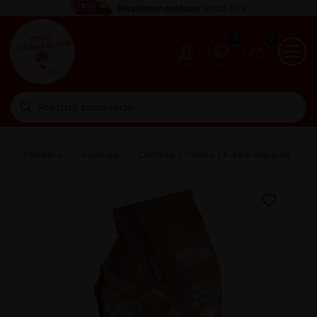
Besplatna dostava
iznad 65 €
0
0
Početna
>
Kapsule
>
Caffitaly / Tchibo / K-Fee kapsule