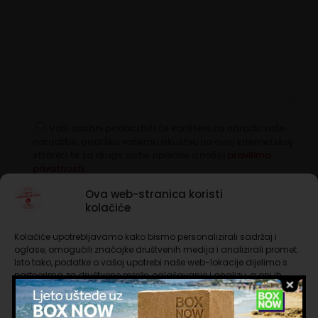
Vaši osobni podaci biti će korišteni za obradu vaše
narudžbe, podršku vašemu iskustvu na ovoj internetskoj
stranici te za druge svrhe opisane u našoj
pravilima
privatnosti.
Ova web-stranica koristi
kolačiće
Kolačiće upotrebljavamo kako bismo personalizirali sadržaj i
oglase, omogućili značajke društvenih medija i analizirali promet.
Nema na zalihi
Isto tako, podatke o vašoj upotrebi naše web-lokacije dijelimo s
partnerima za društvene mreže, oglašavanje i analizu, a oni ih
mogu kombinirati s drugim podacima koje ste im pružili ili koje su
Besplatna dostava iznad 65 €
prikupili dok ste upotrebljavali njihove usluge. Nastavkom
Rok isporuke 1 do 3 dana
korištenja naših internetskih stranica vi prihvaćate našu upotrebu