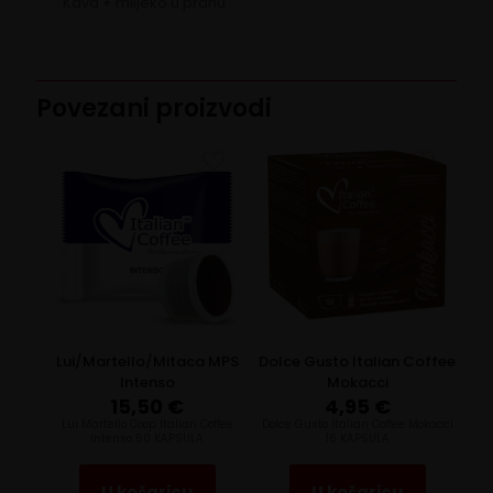
Kava + mlijeko u prahu
Povezani proizvodi
Lui/Martello/Mitaca MPS
Dolce Gusto Italian Coffee
Intenso
Mokacci
15,50
€
4,95
€
Lui Martello Coop Italian Coffee
Dolce Gusto Italian Coffee Mokacci
Intenso 50 KAPSULA
16 KAPSULA
U košaricu
U košaricu