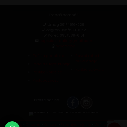
Trebaš pomoć?
Umag
091/4516-929
Zagreb
095/539-6162
Poreč
095/539-6161
capsula.croatia@gmail.com
Whatsapp
Zaštita podataka
Povrat robe i
reklamacija
Pravila i uvjeti kupnje
Raskid ugovora
Politika kolačića
Pristupačnost
Pratite nas na
Blog
•
O nama
•
Kontakt
•
Prodajna mjesta
•
Vaš račun