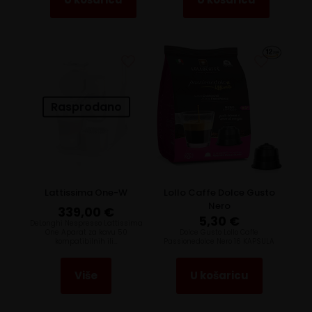
Rasprodano
Lattissima One-W
Lollo Caffe Dolce Gusto
Nero
339,00
€
5,30
€
DeLonghi Nespresso Lattissima
One Aparat za kavu 50
Dolce Gusto Lollo Caffe
kompatibilnih ili…
Passionedolce Nero 16 KAPSULA
Više
U košaricu