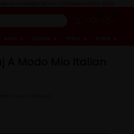
capsula.croatia@gmail.com
|
PRODAJNA MJESTA
|
BLOG
0
0
Kava
Aparati
Pribor
Brand
j A Modo Mio Italian
alian Coffee 12 KAPSULA