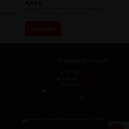
4,95
€
Dolce Gusto Italian Coffee Delicitaly Čaj
 kapsule
kamilica med naranča 16…
U košaricu
Trebaš pomoć?
Umag
091/4516-929
Zagreb
095/539-6162
Poreč
095/539-6161
capsula.croatia@gmail.com
Whatsapp