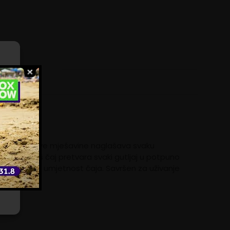
ili
e
atima.
adno tijelo ove mješavine naglašava svaku
racije, naš čaj pretvara svaki gutljaj u potpuno
za talijansku umjetnost čaja. Savršen za uživanje
vnom.