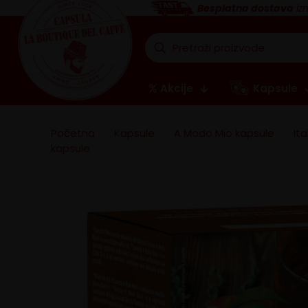
Besplatna dostava
iz
Akcije
Kapsule
Početna
>
Kapsule
>
A Modo Mio kapsule
>
It
kapsule