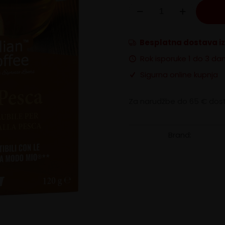
Breskva
čaj
A
Modo
Besplatna dostava i
Mio
Italian
Rok isporuke 1 do 3 da
Coffee
Sigurna online kupnja
količina
Za narudžbe do 65 € dost
Brand: