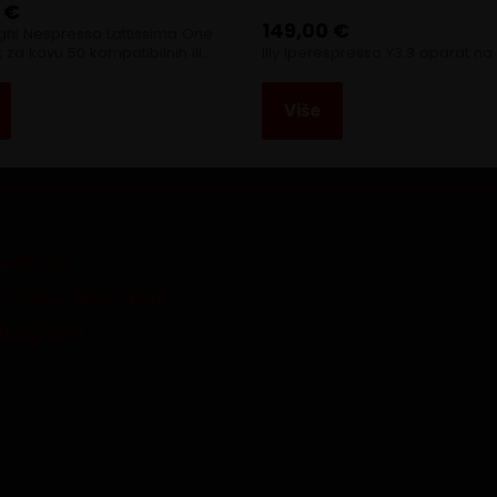
0
€
149,00
€
hi Nespresso Lattissima One
 za kavu 50 kompatibilnih ili…
Illy Iperespresso Y3.3 aparat na
Više
tupačnost
t robe i reklamacija
id ugovora