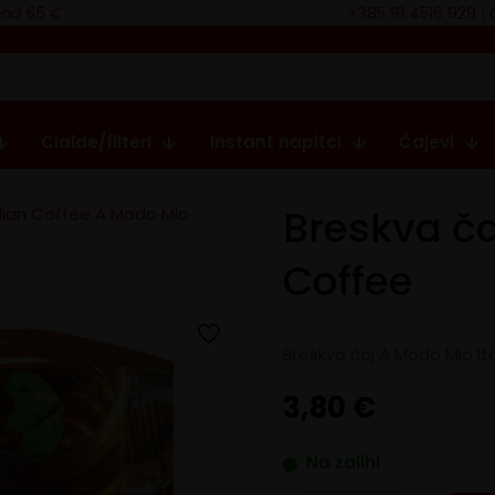
nad 65 €
+385 91 4516 929
|
Cialde/filteri
Instant napitci
Čajevi
Breskva ča
alian Coffee A Modo Mio
Coffee
Breskva čaj A Modo Mio It
3,80
€
Na zalihi