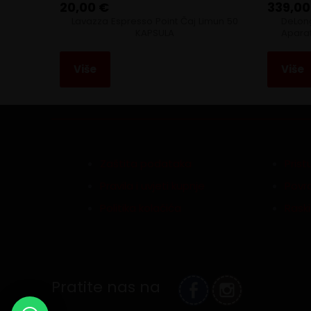
20,00
€
339,0
Lavazza Espresso Point Čaj Limun 50
DeLong
KAPSULA
Aparat
Više
Više
Zaštita podataka
Pris
Pravila i uvjeti kupnje
Povra
Politika kolačića
Rask
Pratite nas na