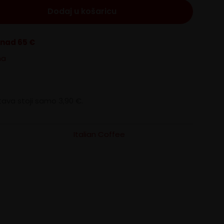
Dodaj u košaricu
znad 65 €
na
ava stoji samo 3,90 €.
Italian Coffee