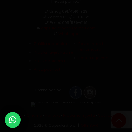
Trebaš pomoć?
Umag
091/4516-929
Zagreb
095/539-6162
Poreč
095/539-6161
capsula.croatia@gmail.com
Whatsapp
Zaštita podataka
Povrat robe i
reklamacija
Pravila i uvjeti kupnje
Raskid ugovora
Politika kolačića
Pristupačnost
Pratite nas na
Blog
•
O nama
•
Kontakt
•
Prodajna mjesta
•
Vaš račun
2026 © Capsula d.o.o. |
ORBIS.HR