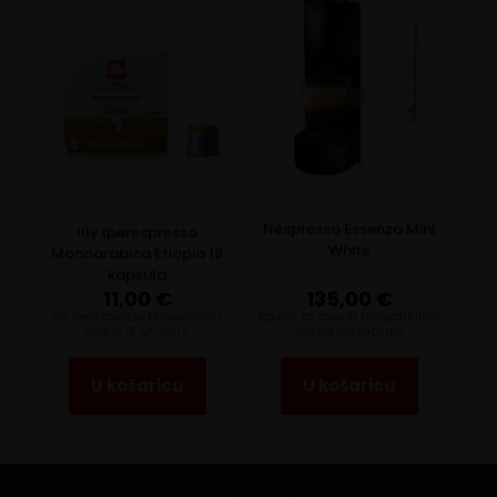
Nespresso Essenza Mini
Illy Iperespresso
White
Monoarabica Etiopia 18
kapsula
11,00
€
135,00
€
llly Iperespresso Monoarabica
Aparat za kavu,10 kompatibilnih
Etiopia 18 KAPSULA
Nespresso kapsula
U košaricu
U košaricu