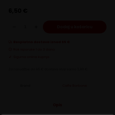
6,50
€
Borbone
Dodaj u košaricu
ČAJ
LIMUN
instant
napitak
Besplatna dostava iznad 65 €
količina
Rok isporuke 1 do 3 dana
Sigurna online kupnja
Za narudžbe do 65 € dostava stoji samo 3,90 €.
Brand:
Caffe Borbone
Opis