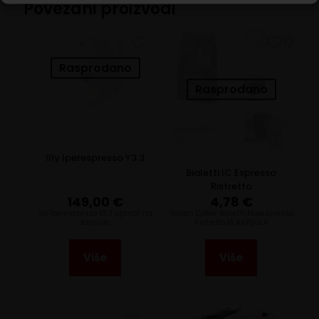
Povezani proizvodi
Rasprodano
Rasprodano
Illy Iperespresso Y3.3
Bialetti IC Espresso
Ristretto
149,00
€
4,78
€
Illy Iperespresso Y3.3 aparat na
Italian Coffee Bialetti Mokespresso
kapsule
Ristretto 16 KAPSULA
Više
Više