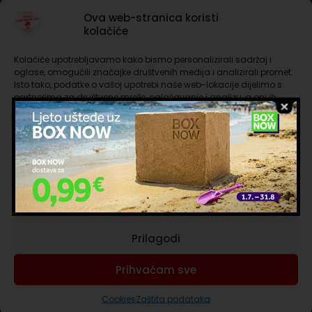
Dodatne informacije
Ova web-stranica koristi
kolačiće
Kapsule kompatibilne s aparatima Nescafè® *
Dolce Gusto® *
Kolačiće upotrebljavamo kako bismo personalizirali sadržaj i
oglase, omogućili značajke društvenih medija i analizirali promet.
Najbolji način da otjerate zimu? Vrući čaj u vašim
Isto tako, podatke o vašoj upotrebi naše web-lokacije dijelimo s
rukama uz koji se osjećate kao kod kuće.
partnerima za društvene mreže, oglašavanje i analizu, a oni ih
Isprobajte Borbone kapsule i pripremite ukusan
mogu kombinirati s drugim podacima koje ste im pružili ili koje su
napitak s okusom čaja od limuna za zagrijavanje
prikupili dok ste upotrebljavali njihove usluge. Nastavkom
odmora.
korištenja naših internetskih stranica vi prihvaćate našu upotrebu
kolačića.
Stigle su “Nove emocije okusa” Caffè Borbone: za
svaku priliku, eksplozija okusa.
Upravljanje uslugama
Priuštite si jedinstven i ukusan trenutak s
proizvodima nove linije Capriccio: mnoštvo ukusnih
Prihvaćam nužne
okusa za drugačiji, ali uvijek poseban predah svaki
put.
Prilagodi
BEZ GLUTENA
Prihvaćam sve
Cookies
Zaštita podataka