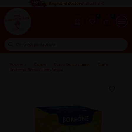
Besplatna dostava
iznad 65 €
0
0
Početna
>
Čajevi
>
Dolce Gusto čajevi
>
Caffe
Borbone Dolce Gusto čajevi